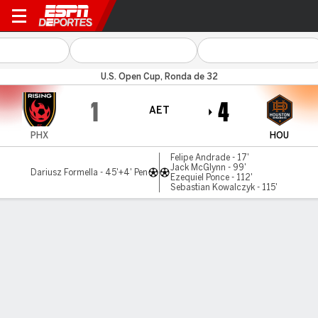
Phoenix v Houston
U.S. Open Cup, Ronda de 32
1
4
AET
PHX
HOU
Felipe Andrade - 17'
Jack McGlynn - 99'
Dariusz Formella - 45'+4' Pen
Ezequiel Ponce - 112'
Sebastian Kowalczyk - 115'
Resumen
Comentario
LÍNEA DE TIEMPO DE JUEGO