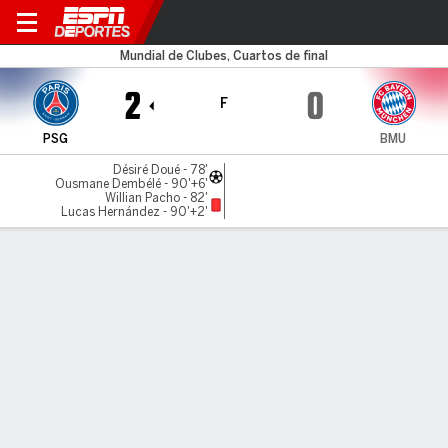
PSG v Bayern
Mundial de Clubes, Cuartos de final
2
0
F
PSG
BMU
Désiré Doué - 78'
Ousmane Dembélé - 90'+6'
Willian Pacho - 82'
Lucas Hernández - 90'+2'
Resumen
Comentario
Videos
LÍNEA DE TIEMPO DE JUEGO
PSG