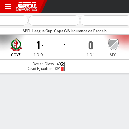
Cove Rangers v Spartans
SPFL League Cup, Copa CIS Insurance de Escocia
1
0
F
COVE
1-0-0
1-0-1
SFC
Declan Glass - 4'
David Eguaibor - 89'
Resumen
LÍNEA DE TIEMPO DE JUEGO
COVE