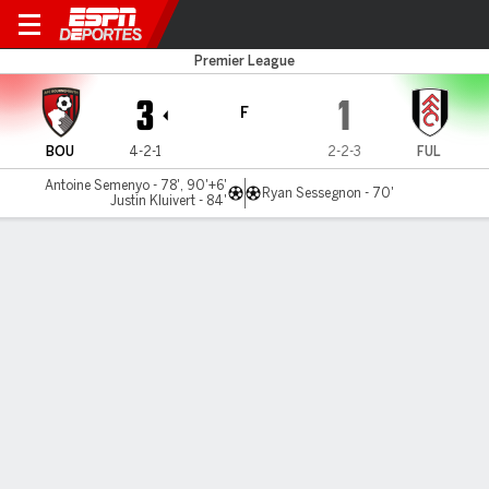
Bournemouth v Fulham
Premier League
3
1
F
BOU
4-2-1
2-2-3
FUL
Antoine Semenyo - 78', 90'+6'
Ryan Sessegnon - 70'
Justin Kluivert - 84'
Resumen
Comentario
Videos
LÍNEA DE TIEMPO DE JUEGO
BOU