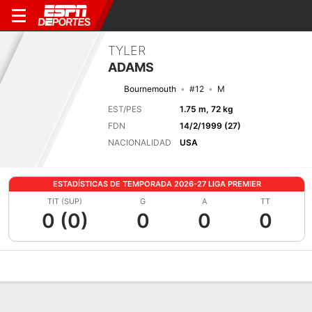
TYLER
ADAMS
Bournemouth
#12
M
EST/PES
1.75 m, 72 kg
FDN
14/2/1999 (27)
NACIONALIDAD
USA
ESTADÍSTICAS DE TEMPORADA 2026-27 LIGA PREMIER
TIT (SUP)
G
A
TT
0 (0)
0
0
0
Perfil de Jugador
Bio
Noticias
Partidos
Estadísticas