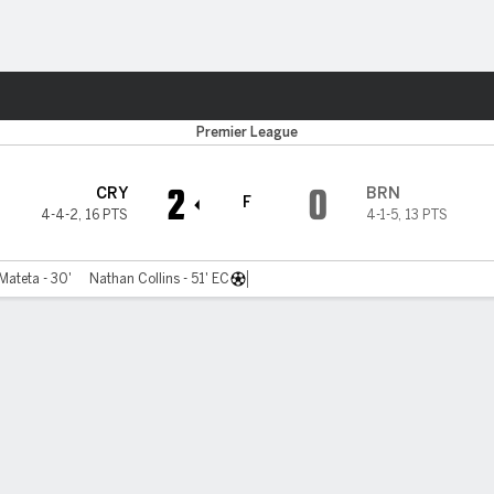
o
Más Deportes
Premier League
2
0
CRY
BRN
F
4-4-2
,
16 PTS
4-1-5
,
13 PTS
Mateta - 30'
Nathan Collins - 51' EC