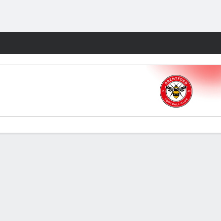
Watch
Juegos