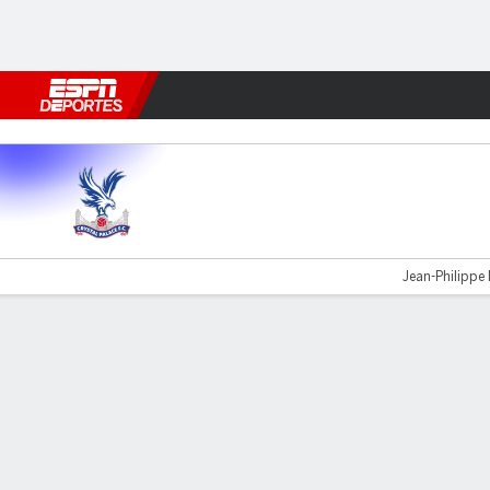
Fútbol
MLB
F. Americano
Básquetbol
WNBA
F1
Boxe
C Palace v Brentford
Jean-Philippe 
Resumen
Comentario
Videos