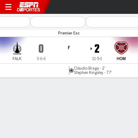
Falkirk v Hearts
Premier Esc
0
2
F
FALK
5-6-6
11-5-1
HOM
Cláudio Braga - 2'
Stephen Kingsley - 77'
Resumen
Comentario
LÍNEA DE TIEMPO DE JUEGO
FALK