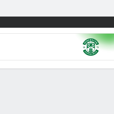
Watch
Juegos