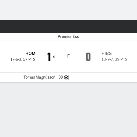
o
Más Deportes
Premier Esc
1
0
HOM
HIBS
F
17-6-3
,
57 PTS
10-9-7
,
39 PTS
Tómas Magnússon - 88'