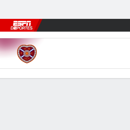
Fútbol
MLB
F. Americano
Básquetbol
WNBA
F1
Boxe
Hearts v Hibernian
Resumen
Comentario