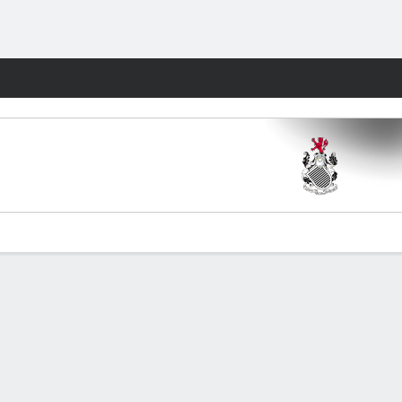
Watch
Juegos