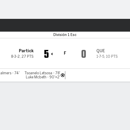
o
Más Deportes
División 1 Esc
5
0
Partick
QUE
F
8-3-2
,
27 PTS
1-7-5
,
10 PTS
almers - 74'
Tsoanelo Letsosa - 78'
Luke Mcbeth - 90'+2'