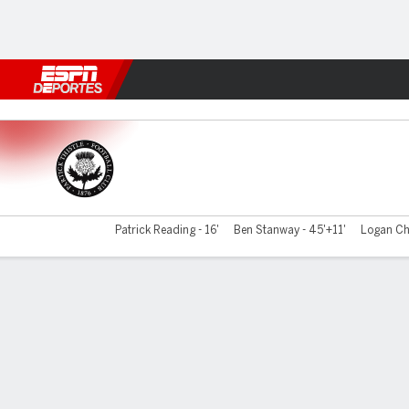
Fútbol
MLB
F. Americano
Básquetbol
WNBA
F1
Boxe
Partick v Queen's Park
Patrick Reading - 16'
Ben Stanway - 45'+11'
Logan Ch
Resumen
Comentario