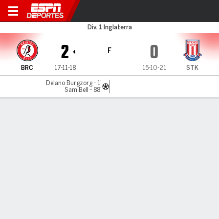
Bristol City v Stoke
Div. 1 Inglaterra
2
0
F
BRC
17-11-18
15-10-21
STK
Delano Burgzorg - 1'
Sam Bell - 88'
Resumen
Comentario
LÍNEA DE TIEMPO DE JUEGO
BRC