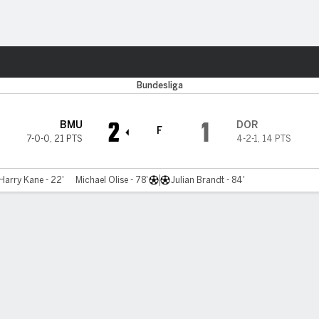
o
Más Deportes
Bundesliga
2
1
BMU
DOR
F
7-0-0
,
21 PTS
4-2-1
,
14 PTS
Harry Kane - 22'
Michael Olise - 78'
Julian Brandt - 84'