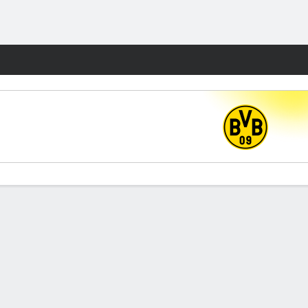
Watch
Juegos