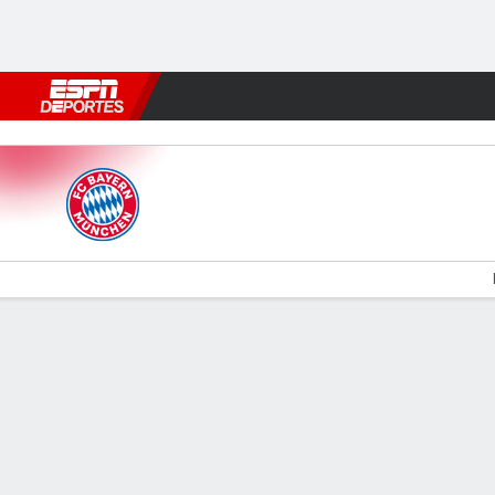
Fútbol
MLB
F. Americano
Básquetbol
WNBA
F1
Boxe
Bayern v Dortmund
Resumen
Comentario
Videos