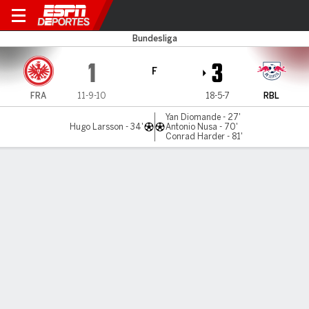
Frankfurt v RB Leipzig
Bundesliga
1
3
F
FRA
11-9-10
18-5-7
RBL
Yan Diomande - 27'
Hugo Larsson - 34'
Antonio Nusa - 70'
Conrad Harder - 81'
Resumen
Comentario
Videos
LO MÁS DESTACADO
Todos los aspectos destacados