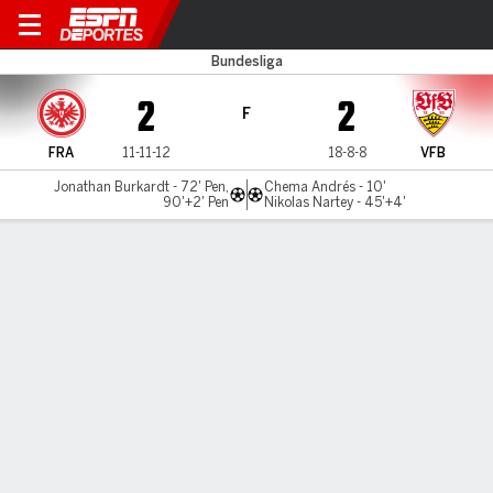
Frankfurt v Stuttgart
Bundesliga
2
2
F
FRA
11-11-12
18-8-8
VFB
Jonathan Burkardt - 72' Pen,
Chema Andrés - 10'
90'+2' Pen
Nikolas Nartey - 45'+4'
Resumen
Comentario
Videos
LO MÁS DESTACADO
Todos los aspectos destacados