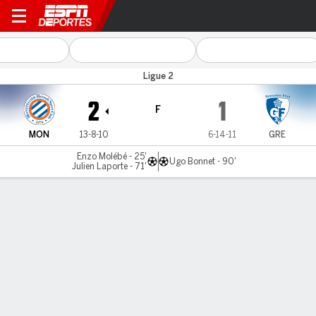
Montpellier v Grenoble
Ligue 2
2
1
F
MON
13-8-10
6-14-11
GRE
Enzo Molébé - 25'
Ugo Bonnet - 90'
Julien Laporte - 71'
Resumen
Comentario
LÍNEA DE TIEMPO DE JUEGO
MON