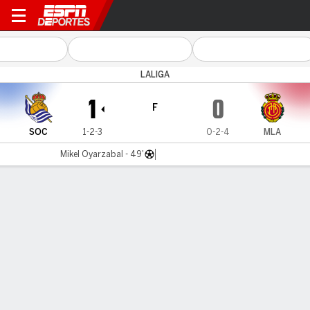
R Sociedad v Mallorca
LALIGA
1
0
F
SOC
1-2-3
0-2-4
MLA
Mikel Oyarzabal - 49'
Resumen
Comentario
Videos
LO MÁS DESTACADO
Todos los aspectos destacados