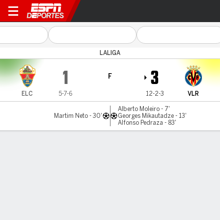
Elche v Villarreal
LALIGA
1
3
F
ELC
5-7-6
12-2-3
VLR
Alberto Moleiro - 7'
Martim Neto - 30'
Georges Mikautadze - 13'
Alfonso Pedraza - 83'
Resumen
Comentario
Videos
LO MÁS DESTACADO