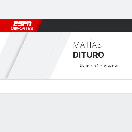
Fútbol
MLB
F. Americano
Básquetbol
WNBA
F1
Boxe
MATÍAS
DITURO
Elche
#1
Arquero
Perfil de Jugador
Bio
Noticias
Partidos
Estadísticas