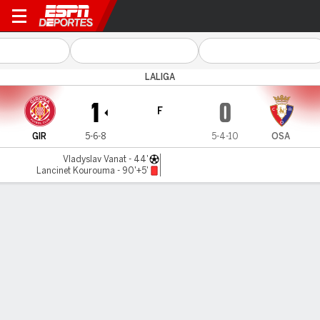
Girona v Osasuna
LALIGA
1
0
F
GIR
5-6-8
5-4-10
OSA
Vladyslav Vanat - 44'
Lancinet Kourouma - 90'+5'
Resumen
Comentario
Videos
LO MÁS DESTACADO