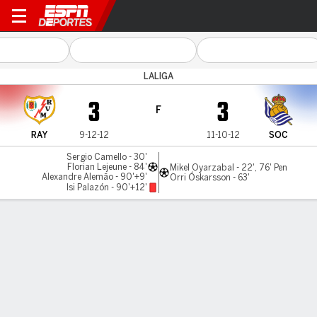
Rayo v R Sociedad
LALIGA
3
3
F
RAY
9-12-12
11-10-12
SOC
Sergio Camello - 30'
Florian Lejeune - 84'
Mikel Oyarzabal - 22', 76' Pen
Alexandre Alemão - 90'+9'
Orri Óskarsson - 63'
Isi Palazón - 90'+12'
Resumen
Comentario
Videos
LO MÁS DESTACADO