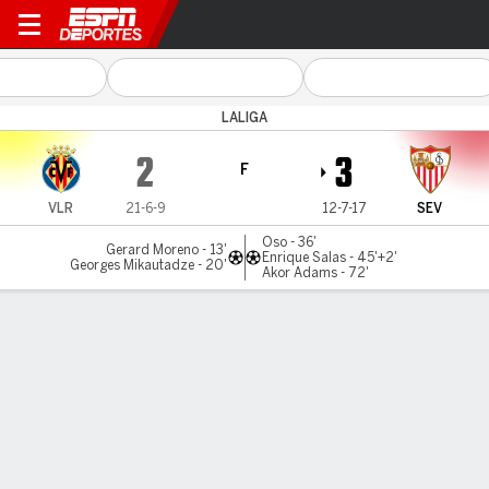
Villarreal v Sevilla
LALIGA
2
3
F
VLR
21-6-9
12-7-17
SEV
Oso - 36'
Gerard Moreno - 13'
Enrique Salas - 45'+2'
Georges Mikautadze - 20'
Akor Adams - 72'
Resumen
Comentario
Videos
LO MÁS DESTACADO