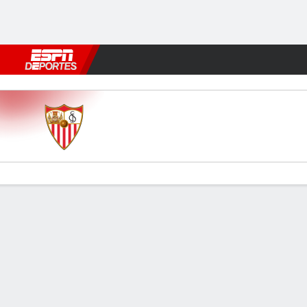
Fútbol
MLB
F. Americano
Básquetbol
WNBA
F1
Boxe
Sevilla v Granada
Resumen
Comentario