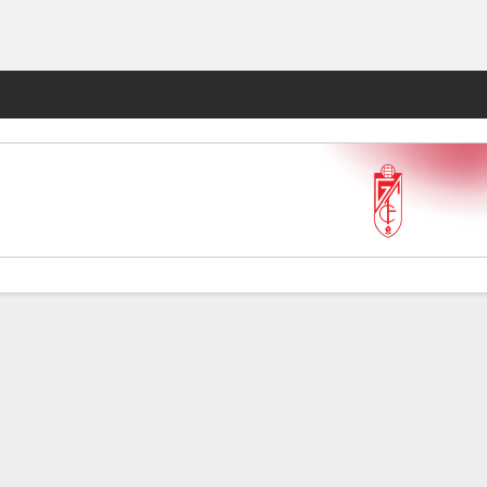
Watch
Juegos