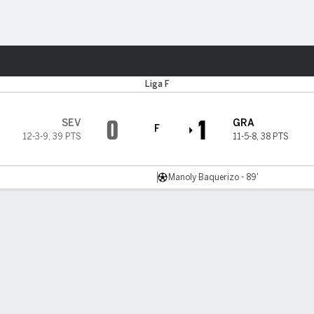
o
Más Deportes
Liga F
0
1
SEV
GRA
F
12-3-9
,
39 PTS
11-5-8
,
38 PTS
Manoly Baquerizo - 89'