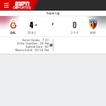
Galatasaray v Kayserispor
Super Lig
4
0
F
GAL
15-4-1
2-9-9
KAY
Aaron Opoku - 7' EC
Victor Osimhen - 26' Pen
Gabriel Sara - 60'
Mauro Icardi - 90'+4' Pen
Resumen
Comentario
Videos
LÍNEA DE TIEMPO DE JUEGO
GAL