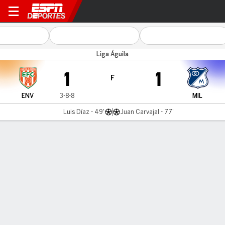
Envigado v Millonarios
Liga Águila
1
1
F
ENV
3-8-8
MIL
Luis Díaz - 49'
Juan Carvajal - 77'
Resumen
Comentario
LÍNEA DE TIEMPO DE JUEGO
ENV