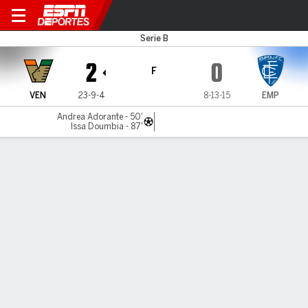
Venezia v Empoli
Serie B
2
0
F
VEN
23-9-4
8-13-15
EMP
Andrea Adorante - 50'
Issa Doumbia - 87'
Resumen
Comentario
LÍNEA DE TIEMPO DE JUEGO
VEN