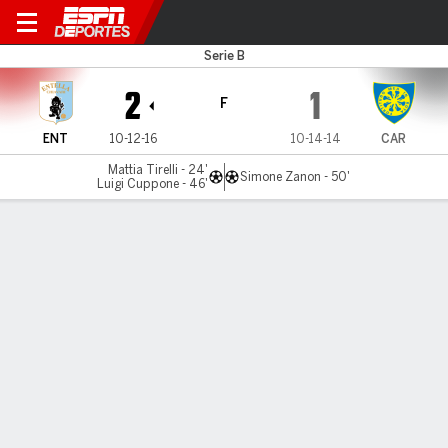
Virtus Entella v Carrarese
Serie B
2
1
F
ENT
10-12-16
10-14-14
CAR
Mattia Tirelli - 24'
Simone Zanon - 50'
Luigi Cuppone - 46'
Resumen
Comentario
LÍNEA DE TIEMPO DE JUEGO
ENT