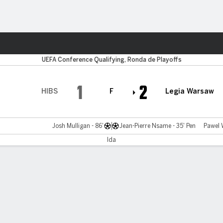
o
Más Deportes
UEFA Conference Qualifying, Ronda de Playoffs
1
2
HIBS
F
Legia Warsaw
Josh Mulligan - 86'
Jean-Pierre Nsame - 35' Pen
Pawel 
Ida