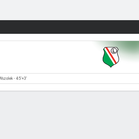
Watch
Juegos
Wszolek - 45'+3'