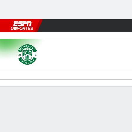
Fútbol
MLB
F. Americano
Básquetbol
WNBA
F1
Boxe
Hibernian v Legia Warsaw
Resumen
Comentario