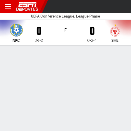
NK Celje v Shelbourne
UEFA Conference League, League Phase
0
0
F
NKC
3-1-2
0-2-4
SHE
Resumen
Comentario
LÍNEA DE TIEMPO DE JUEGO
NKC