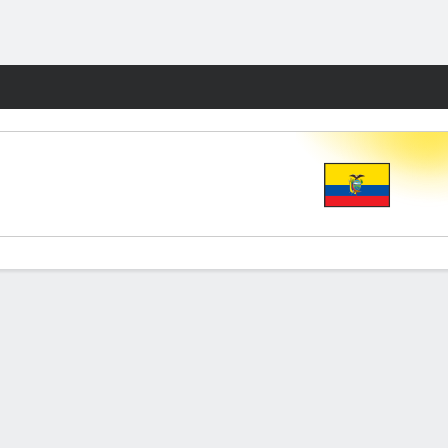
Watch
Juegos