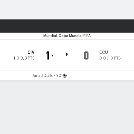
o
Más Deportes
Mundial, Copa Mundial FIFA
1
0
CIV
ECU
F
1-0-0
,
3 PTS
0-0-1
,
0 PTS
Amad Diallo - 90'
tario
Videos