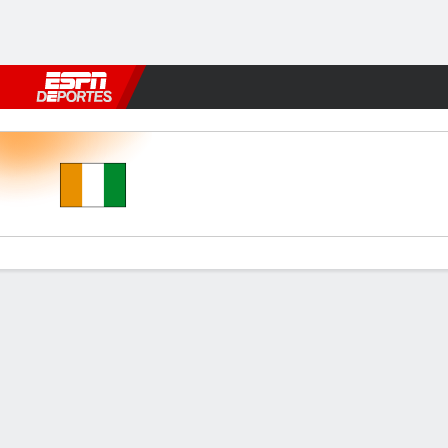
Fútbol
MLB
F. Americano
Básquetbol
WNBA
F1
Boxe
Costa de Marfil v Ecuador
Resumen
Estadísticas de Equipo
Estadísticas de Jugadores
Comen