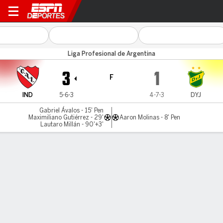
Independiente v Def. y Jus.
Liga Profesional de Argentina
3
1
F
IND
5-6-3
4-7-3
DYJ
Gabriel Ávalos - 15' Pen
Maximiliano Gutiérrez - 29'
Aaron Molinas - 8' Pen
Lautaro Millán - 90'+3'
Resumen
Comentario
Videos
LÍNEA DE TIEMPO DE JUEGO