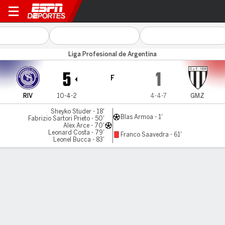
Ind. Rivadavia v Gimnasia (M
Liga Profesional de Argentina
5
1
F
RIV
10-4-2
4-4-7
GMZ
Sheyko Studer - 18'
Blas Armoa - 1'
Fabrizio Sartori Prieto - 50'
Alex Arce - 70'
Leonard Costa - 79'
Franco Saavedra - 61'
Leonel Bucca - 83'
Resumen
Comentario
Videos
LÍNEA DE TIEMPO DE JUEGO