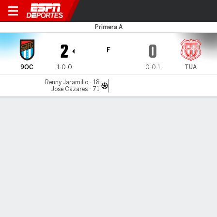
9 de Octubre v Tecnico U.
Primera A
2
0
F
9OC
1-0-0
0-0-1
TUA
Renny Jaramillo - 18'
Jose Cazares - 71'
Resumen
Crónica
9 de Octubre venció por 2-0 a Técnico
Universitario