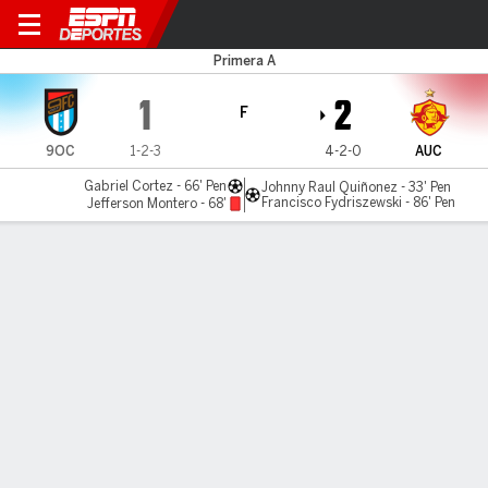
9 de Octubre v Aucas
Primera A
1
2
F
9OC
1-2-3
4-2-0
AUC
Gabriel Cortez - 66' Pen
Johnny Raul Quiñonez - 33' Pen
Francisco Fydriszewski - 86' Pen
Jefferson Montero - 68'
Resumen
Crónica
Aucas se hizo fuerte en Milagro ante 9 de
Octubre y sigue como líder