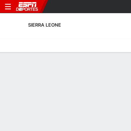
SIERRA LEONE
Portada
Calendario
Resultados
Plantel
Estadísticas
Calendario
3° en Eliminatorias de África
1
1
3
1
MF - PENS
F
AZE
SLE
LBR
SLE
Amistosos
Amistosos
SIERRA LEONE
SOCCER