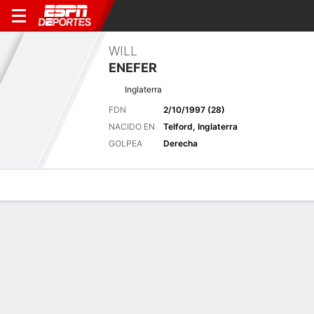
WILL
ENEFER
Inglaterra
FDN
2/10/1997 (28)
NACIDO EN
Telford, Inglaterra
GOLPEA
Derecha
Perfil de Jugador
Noticias
Bio
Resultados
Últimas noticias
Ver Todo