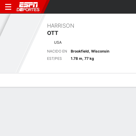
HARRISON
OTT
USA
NACIDO EN
Brookfield, Wisconsin
EST/PES
1.78 m, 77 kg
Perfil de Jugador
Noticias
Bio
Resultados
Tarjetas
Últimas noticias
Ver Todo