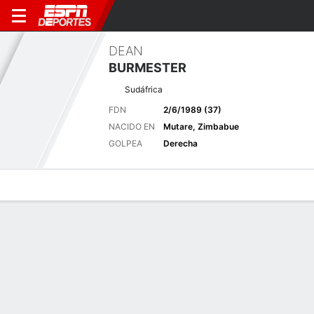
DEAN
BURMESTER
Sudáfrica
FDN
2/6/1989 (37)
NACIDO EN
Mutare, Zimbabue
GOLPEA
Derecha
Perfil de Jugador
Noticias
Bio
Resultados
Tarjetas
Últimas noticias
Ver Todo