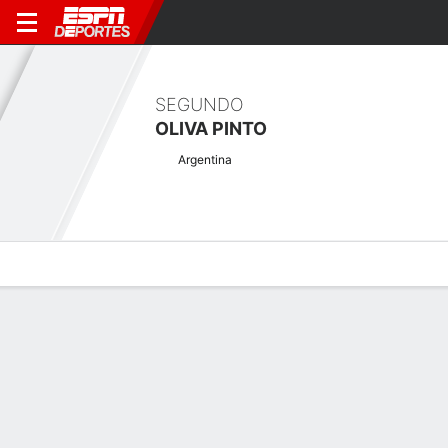
SEGUNDO
OLIVA PINTO
Argentina
Perfil de Jugador
Noticias
Bio
Resultados
Tarjetas
Resultados en el Torneo
Torneo 2026 Korn Ferry