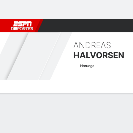
Fútbol
MLB
F. Americano
Básquetbol
WNBA
F1
Boxe
ANDREAS
HALVORSEN
Noruega
Perfil de Jugador
Noticias
Bio
Resultados
Tarjetas