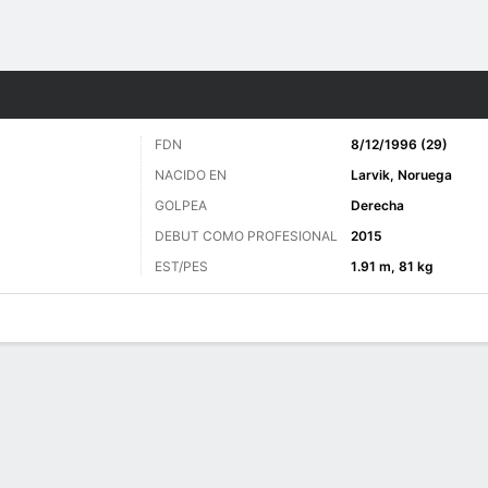
o
Golf
Más Deportes
FDN
8/12/1996 (29)
NACIDO EN
Larvik, Noruega
GOLPEA
Derecha
DEBUT COMO PROFESIONAL
2015
EST/PES
1.91 m, 81 kg