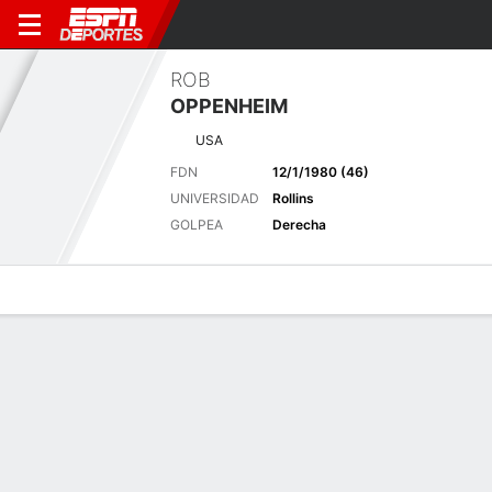
ROB
OPPENHEIM
USA
FDN
12/1/1980 (46)
UNIVERSIDAD
Rollins
GOLPEA
Derecha
Perfil de Jugador
Noticias
Bio
Resultados
Tarjetas
Utah Championship
30 jul. - 2 de agosto, 2026