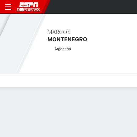
MARCOS
MONTENEGRO
Argentina
Perfil de Jugador
Noticias
Bio
Resultados
Tarjetas
Pinnacle Bank Championship
presented by Aetna