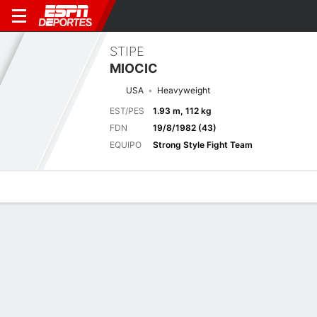
STIPE
MIOCIC
USA
Heavyweight
EST/PES
1.93 m, 112 kg
FDN
19/8/1982 (43)
EQUIPO
Strong Style Fight Team
Perfil de Jugador
Noticias
Estadísticas
Bio
Historial de pele
Pelea anterior
Peso completo Nueva York, NY
F