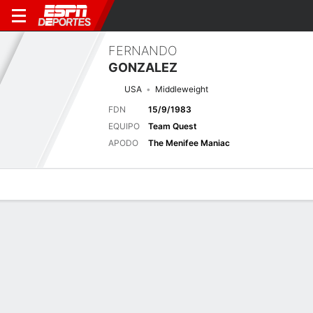
FERNANDO
GONZALEZ
USA
Middleweight
FDN
15/9/1983
EQUIPO
Team Quest
APODO
The Menifee Maniac
Perfil de Jugador
Noticias
Estadísticas
Bio
Historial de pele
Historial de peleas
Ver Todo
FECHA
OPONENTE
RES.
DECISIÓN
RND
TIEMPO
EVENTO
4 de Mar., 2022
M. Pitolo
P
Dec U
3
5:00
Tuff-N-Uff 1