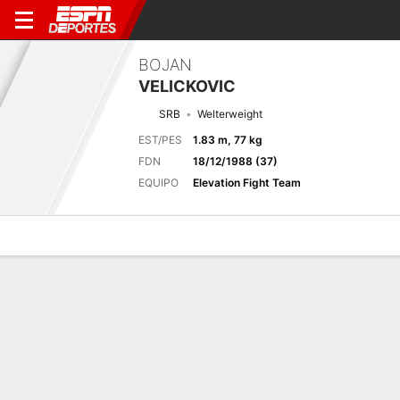
BOJAN
VELICKOVIC
SRB
Welterweight
EST/PES
1.83 m, 77 kg
FDN
18/12/1988 (37)
EQUIPO
Elevation Fight Team
Perfil de Jugador
Noticias
Estadísticas
Bio
Historial de pele
Pelea anterior
Praga, Chequia
F