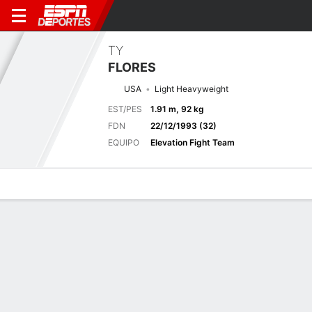
TY
FLORES
USA
Light Heavyweight
EST/PES
1.91 m, 92 kg
FDN
22/12/1993 (32)
EQUIPO
Elevation Fight Team
Perfil de Jugador
Noticias
Estadísticas
Bio
Historial de pele
Pelea anterior
Las Vegas, NV
F