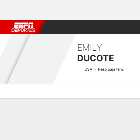
Fútbol
MLB
F. Americano
Básquetbol
WNBA
F1
Boxe
EMILY
DUCOTE
USA
Peso paja fem.
Perfil de Jugador
Noticias
Estadísticas
Bio
Historial de pele