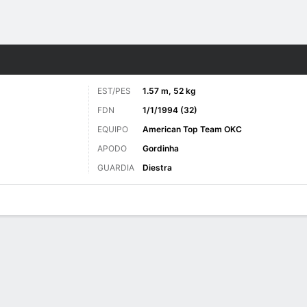
o
MMA
Más Deportes
EST/PES
1.57 m, 52 kg
FDN
1/1/1994 (32)
EQUIPO
American Top Team OKC
APODO
Gordinha
GUARDIA
Diestra
as