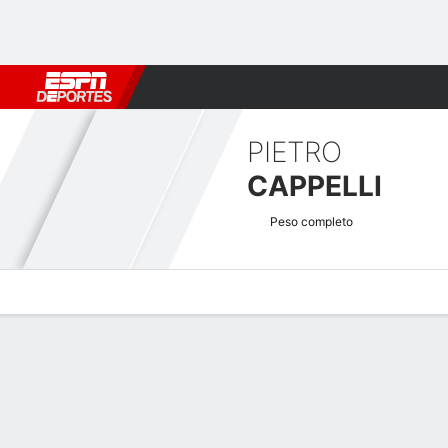
Fútbol
MLB
F. Americano
Básquetbol
WNBA
F1
Boxe
PIETRO
CAPPELLI
Peso completo
Perfil de Jugador
Noticias
Estadísticas
Bio
Historial de pele