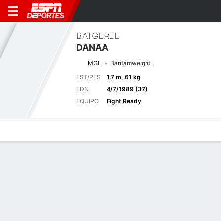
BATGEREL
DANAA
MGL
Bantamweight
EST/PES
1.7 m, 61 kg
FDN
4/7/1989 (37)
EQUIPO
Fight Ready
Perfil de Jugador
Noticias
Estadísticas
Bio
Historial de pele
Pelea anterior
Peso Gallo Las Vegas, NV
F