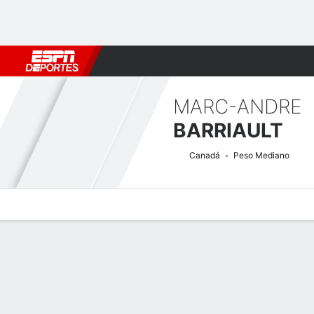
Fútbol
MLB
F. Americano
Básquetbol
WNBA
F1
Boxe
MARC-ANDRE
BARRIAULT
Canadá
Peso Mediano
Perfil de Jugador
Noticias
Estadísticas
Bio
Historial de pele