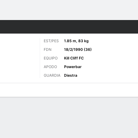
o
MMA
Más Deportes
EST/PES
1.85 m, 83 kg
FDN
18/2/1990 (36)
EQUIPO
Kill Cliff FC
APODO
Powerbar
GUARDIA
Diestra
as