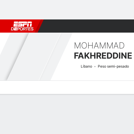
Fútbol
MLB
F. Americano
Básquetbol
WNBA
F1
Boxe
MOHAMMAD
FAKHREDDINE
Líbano
Peso semi-pesado
Perfil de Jugador
Noticias
Estadísticas
Bio
Historial de pele