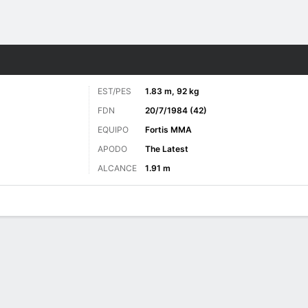
o
MMA
Más Deportes
EST/PES
1.83 m, 92 kg
FDN
20/7/1984 (42)
EQUIPO
Fortis MMA
APODO
The Latest
ALCANCE
1.91 m
as