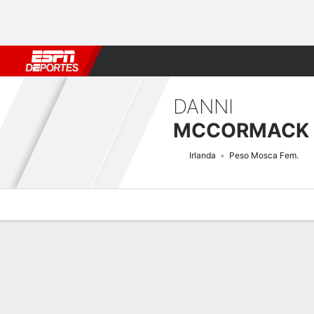
Fútbol
MLB
F. Americano
Básquetbol
WNBA
F1
Boxe
DANNI
MCCORMACK
Irlanda
Peso Mosca Fem.
Perfil de Jugador
Noticias
Estadísticas
Bio
Historial de pele