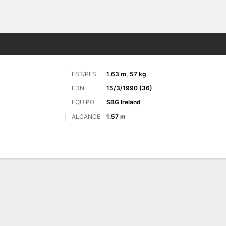
o
MMA
Más Deportes
EST/PES
1.63 m, 57 kg
FDN
15/3/1990 (36)
EQUIPO
SBG Ireland
ALCANCE
1.57 m
as